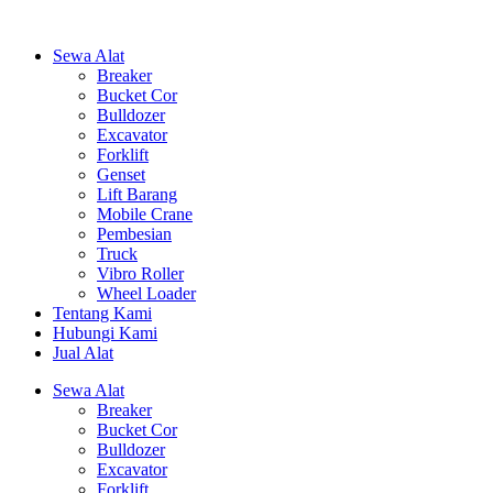
Sewa Alat
Breaker
Bucket Cor
Bulldozer
Excavator
Forklift
Genset
Lift Barang
Mobile Crane
Pembesian
Truck
Vibro Roller
Wheel Loader
Tentang Kami
Hubungi Kami
Jual Alat
Sewa Alat
Breaker
Bucket Cor
Bulldozer
Excavator
Forklift