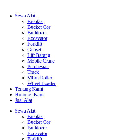
Sewa Alat
Breaker
Bucket Cor
Bulldozer
Excavator
Forklift
Genset
Lift Barang
Mobile Crane
Pembesian
Truck
Vibro Roller
Wheel Loader
Tentang Kami
Hubungi Kami
Jual Alat
Sewa Alat
Breaker
Bucket Cor
Bulldozer
Excavator
Forklift