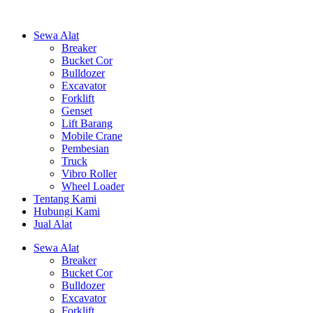
Sewa Alat
Breaker
Bucket Cor
Bulldozer
Excavator
Forklift
Genset
Lift Barang
Mobile Crane
Pembesian
Truck
Vibro Roller
Wheel Loader
Tentang Kami
Hubungi Kami
Jual Alat
Sewa Alat
Breaker
Bucket Cor
Bulldozer
Excavator
Forklift