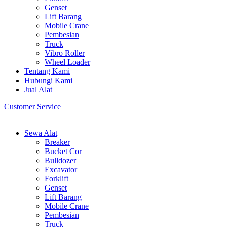
Genset
Lift Barang
Mobile Crane
Pembesian
Truck
Vibro Roller
Wheel Loader
Tentang Kami
Hubungi Kami
Jual Alat
Customer Service
Sewa Alat
Breaker
Bucket Cor
Bulldozer
Excavator
Forklift
Genset
Lift Barang
Mobile Crane
Pembesian
Truck