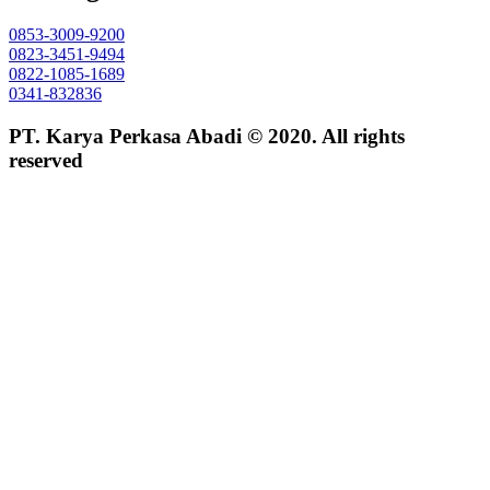
0853-3009-9200
0823-3451-9494
0822-1085-1689
0341-832836
PT. Karya Perkasa Abadi © 2020. All rights
reserved