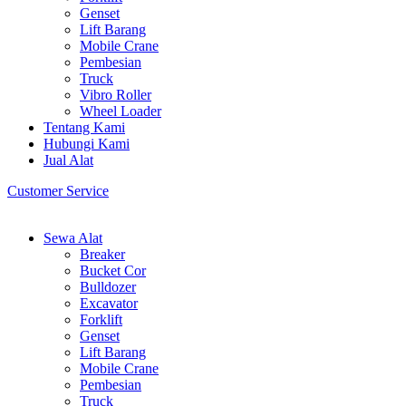
Genset
Lift Barang
Mobile Crane
Pembesian
Truck
Vibro Roller
Wheel Loader
Tentang Kami
Hubungi Kami
Jual Alat
Customer Service
Sewa Alat
Breaker
Bucket Cor
Bulldozer
Excavator
Forklift
Genset
Lift Barang
Mobile Crane
Pembesian
Truck