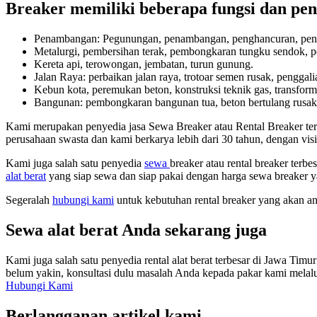
Breaker memiliki beberapa fungsi dan peng
Penambangan: Pegunungan, penambangan, penghancuran, pen
Metalurgi, pembersihan terak, pembongkaran tungku sendok, p
Kereta api, terowongan, jembatan, turun gunung.
Jalan Raya: perbaikan jalan raya, trotoar semen rusak, penggali
Kebun kota, peremukan beton, konstruksi teknik gas, transforma
Bangunan: pembongkaran bangunan tua, beton bertulang rusak
Kami merupakan penyedia jasa Sewa Breaker atau Rental Breaker ter
perusahaan swasta dan kami berkarya lebih dari 30 tahun, dengan vi
Kami juga salah satu penyedia
sewa
breaker atau rental breaker terb
alat berat
yang siap sewa dan siap pakai dengan harga sewa breaker y
Segeralah
hubungi kami
untuk kebutuhan rental breaker yang akan a
Sewa alat berat Anda sekarang juga
Kami juga salah satu penyedia rental alat berat terbesar di Jawa Timu
belum yakin, konsultasi dulu masalah Anda kepada pakar kami melalui
Hubungi Kami
Berlangganan artikel kami