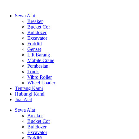
Sewa Alat
Breaker
Bucket Cor
Bulldozer
Excavator
Forklift
Genset
Lift Barang
Mobile Crane
Pembesian
Truck
Vibro Roller
Wheel Loader
Tentang Kami
Hubungi Kami
Jual Alat
Sewa Alat
Breaker
Bucket Cor
Bulldozer
Excavator
Forklift