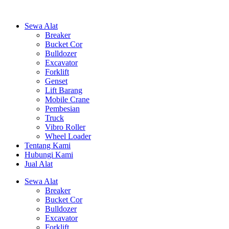
Sewa Alat
Breaker
Bucket Cor
Bulldozer
Excavator
Forklift
Genset
Lift Barang
Mobile Crane
Pembesian
Truck
Vibro Roller
Wheel Loader
Tentang Kami
Hubungi Kami
Jual Alat
Sewa Alat
Breaker
Bucket Cor
Bulldozer
Excavator
Forklift