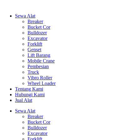
Sewa Alat
Breaker
Bucket Cor
Bulldozer
Excavator
Forklift
Genset
Lift Barang
Mobile Crane
Pembesian
Truck
Vibro Roller
Wheel Loader
Tentang Kami
Hubungi Kami
Jual Alat
Sewa Alat
Breaker
Bucket Cor
Bulldozer
Excavator
Forklift