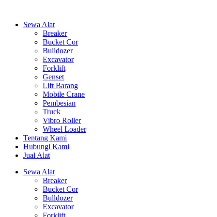
Sewa Alat
Breaker
Bucket Cor
Bulldozer
Excavator
Forklift
Genset
Lift Barang
Mobile Crane
Pembesian
Truck
Vibro Roller
Wheel Loader
Tentang Kami
Hubungi Kami
Jual Alat
Sewa Alat
Breaker
Bucket Cor
Bulldozer
Excavator
Forklift