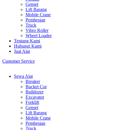
Genset
Lift Barang
Mobile Crane
Pembesian
Truck
Vibro Roller
Wheel Loader
Tentang Kami
Hubungi Kami
Jual Alat
Customer Service
Sewa Alat
Breaker
Bucket Cor
Bulldozer
Excavator
Forklift
Genset
Lift Barang
Mobile Crane
Pembesian
Truck