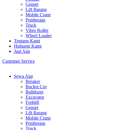
Genset
Lift Barang
Mobile Crane
Pembesian
Truck
Vibro Roller
Wheel Loader
Tentang Kami
Hubungi Kami
Jual Alat
Customer Service
Sewa Alat
Breaker
Bucket Cor
Bulldozer
Excavator
Forklift
Genset
Lift Barang
Mobile Crane
Pembesian
Truck