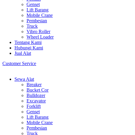
Genset
Lift Barang
Mobile Crane
Pembesian
Truck
Vibro Roller
Wheel Loader
Tentang Kami
Hubungi Kami
Jual Alat
Customer Service
Sewa Alat
Breaker
Bucket Cor
Bulldozer
Excavator
Forklift
Genset
Lift Barang
Mobile Crane
Pembesian
Truck