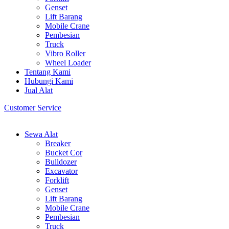
Genset
Lift Barang
Mobile Crane
Pembesian
Truck
Vibro Roller
Wheel Loader
Tentang Kami
Hubungi Kami
Jual Alat
Customer Service
Sewa Alat
Breaker
Bucket Cor
Bulldozer
Excavator
Forklift
Genset
Lift Barang
Mobile Crane
Pembesian
Truck