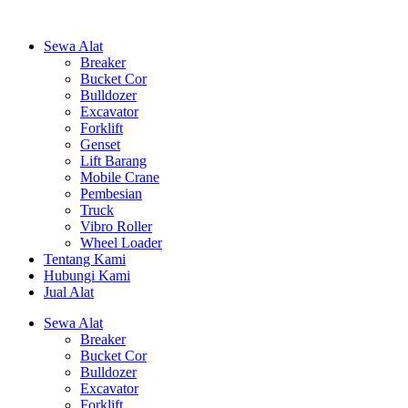
Sewa Alat
Breaker
Bucket Cor
Bulldozer
Excavator
Forklift
Genset
Lift Barang
Mobile Crane
Pembesian
Truck
Vibro Roller
Wheel Loader
Tentang Kami
Hubungi Kami
Jual Alat
Sewa Alat
Breaker
Bucket Cor
Bulldozer
Excavator
Forklift