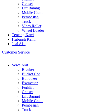
Genset
Lift Barang
Mobile Crane
Pembesian
Truck
Vibro Roller
Wheel Loader
Tentang Kami
Hubungi Kami
Jual Alat
Customer Service
Sewa Alat
Breaker
Bucket Cor
Bulldozer
Excavator
Forklift
Genset
Lift Barang
Mobile Crane
Pembesian
Truck