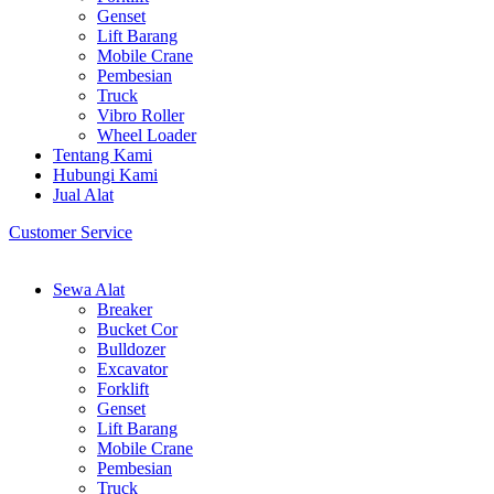
Genset
Lift Barang
Mobile Crane
Pembesian
Truck
Vibro Roller
Wheel Loader
Tentang Kami
Hubungi Kami
Jual Alat
Customer Service
Sewa Alat
Breaker
Bucket Cor
Bulldozer
Excavator
Forklift
Genset
Lift Barang
Mobile Crane
Pembesian
Truck