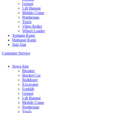
Genset
Lift Barang
Mobile Crane
Pembesian
Truck
Vibro Roller
Wheel Loader
Tentang Kami
Hubungi Kami
Jual Alat
Customer Service
Sewa Alat
Breaker
Bucket Cor
Bulldozer
Excavator
Forklift
Genset
Lift Barang
Mobile Crane
Pembesian
Truck