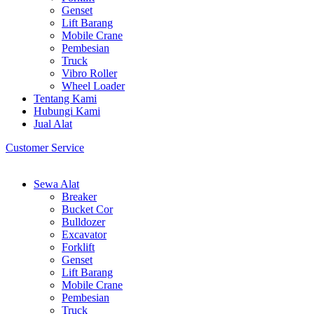
Genset
Lift Barang
Mobile Crane
Pembesian
Truck
Vibro Roller
Wheel Loader
Tentang Kami
Hubungi Kami
Jual Alat
Customer Service
Sewa Alat
Breaker
Bucket Cor
Bulldozer
Excavator
Forklift
Genset
Lift Barang
Mobile Crane
Pembesian
Truck