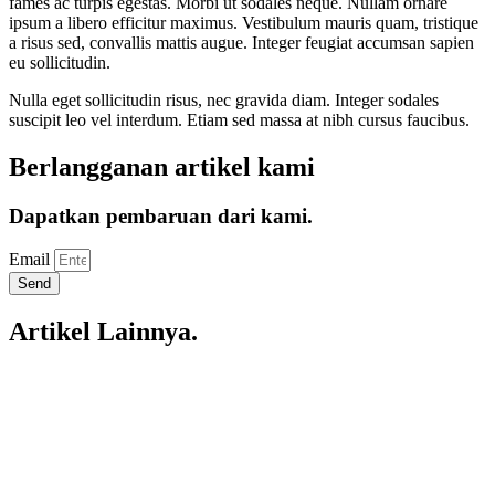
fames ac turpis egestas. Morbi ut sodales neque. Nullam ornare
ipsum a libero efficitur maximus. Vestibulum mauris quam, tristique
a risus sed, convallis mattis augue. Integer feugiat accumsan sapien
eu sollicitudin.
Nulla eget sollicitudin risus, nec gravida diam. Integer sodales
suscipit leo vel interdum. Etiam sed massa at nibh cursus faucibus.
Berlangganan artikel kami
Dapatkan pembaruan dari kami.
Email
Send
Artikel Lainnya.