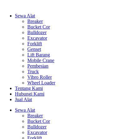
Sewa Alat
Breaker
Bucket Cor
Bulldozer
Excavator
Forklift
Genset
Lift Barang
Mobile Crane
Pembesian
Truck
Vibro Roller
Wheel Loader
Tentang Kami
Hubungi Kami
Jual Alat
Sewa Alat
Breaker
Bucket Cor
Bulldozer
Excavator
Forklift