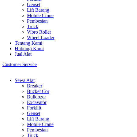
Genset
Lift Barang
Mobile Crane
Pembesian
Truck
Vibro Roller
Wheel Loader
Tentang Kami
Hubungi Kami
Jual Alat
Customer Service
Sewa Alat
Breaker
Bucket Cor
Bulldozer
Excavator
Forklift
Genset
Lift Barang
Mobile Crane
Pembesian
Truck