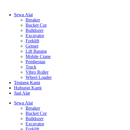
Sewa Alat
Breaker
Bucket Cor
Bulldozer
Excavator
Forklift
Genset
Lift Barang
Mobile Crane
Pembesian
Truck
Vibro Roller
Wheel Loader
Tentang Kami
Hubungi Kami
Jual Alat
Sewa Alat
Breaker
Bucket Cor
Bulldozer
Excavator
Forklift