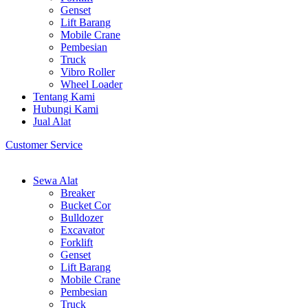
Genset
Lift Barang
Mobile Crane
Pembesian
Truck
Vibro Roller
Wheel Loader
Tentang Kami
Hubungi Kami
Jual Alat
Customer Service
Sewa Alat
Breaker
Bucket Cor
Bulldozer
Excavator
Forklift
Genset
Lift Barang
Mobile Crane
Pembesian
Truck