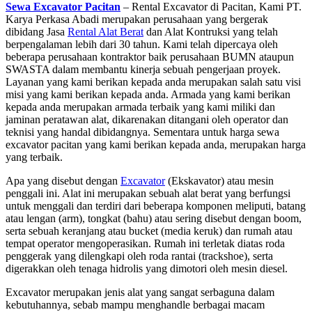
Sewa Excavator Pacitan
– Rental Excavator di Pacitan, Kami PT.
Karya Perkasa Abadi merupakan perusahaan yang bergerak
dibidang Jasa
Rental Alat Berat
dan Alat Kontruksi yang telah
berpengalaman lebih dari 30 tahun. Kami telah dipercaya oleh
beberapa perusahaan kontraktor baik perusahaan BUMN ataupun
SWASTA dalam membantu kinerja sebuah pengerjaan proyek.
Layanan yang kami berikan kepada anda merupakan salah satu visi
misi yang kami berikan kepada anda. Armada yang kami berikan
kepada anda merupakan armada terbaik yang kami miliki dan
jaminan peratawan alat, dikarenakan ditangani oleh operator dan
teknisi yang handal dibidangnya. Sementara untuk harga sewa
excavator pacitan yang kami berikan kepada anda, merupakan harga
yang terbaik.
Apa yang disebut dengan
Excavator
(Ekskavator) atau mesin
penggali ini. Alat ini merupakan sebuah alat berat yang berfungsi
untuk menggali dan terdiri dari beberapa komponen meliputi, batang
atau lengan (arm), tongkat (bahu) atau sering disebut dengan boom,
serta sebuah keranjang atau bucket (media keruk) dan rumah atau
tempat operator mengoperasikan. Rumah ini terletak diatas roda
penggerak yang dilengkapi oleh roda rantai (trackshoe), serta
digerakkan oleh tenaga hidrolis yang dimotori oleh mesin diesel.
Excavator merupakan jenis alat yang sangat serbaguna dalam
kebutuhannya, sebab mampu menghandle berbagai macam