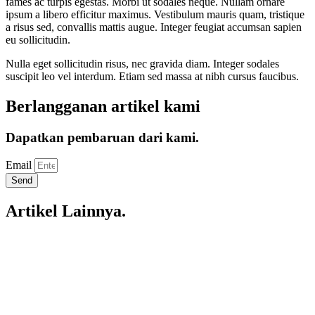
fames ac turpis egestas. Morbi ut sodales neque. Nullam ornare
ipsum a libero efficitur maximus. Vestibulum mauris quam, tristique
a risus sed, convallis mattis augue. Integer feugiat accumsan sapien
eu sollicitudin.
Nulla eget sollicitudin risus, nec gravida diam. Integer sodales
suscipit leo vel interdum. Etiam sed massa at nibh cursus faucibus.
Berlangganan artikel kami
Dapatkan pembaruan dari kami.
Email
Send
Artikel Lainnya.