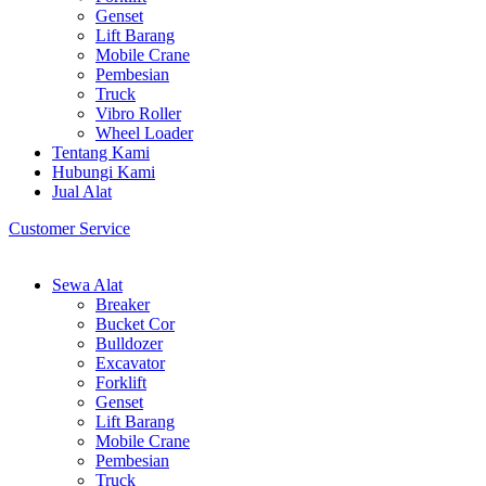
Genset
Lift Barang
Mobile Crane
Pembesian
Truck
Vibro Roller
Wheel Loader
Tentang Kami
Hubungi Kami
Jual Alat
Customer Service
Sewa Alat
Breaker
Bucket Cor
Bulldozer
Excavator
Forklift
Genset
Lift Barang
Mobile Crane
Pembesian
Truck