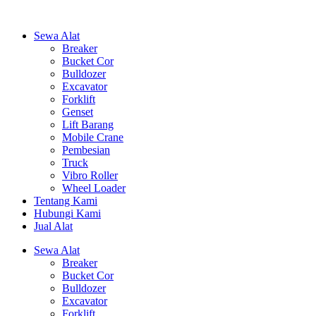
Sewa Alat
Breaker
Bucket Cor
Bulldozer
Excavator
Forklift
Genset
Lift Barang
Mobile Crane
Pembesian
Truck
Vibro Roller
Wheel Loader
Tentang Kami
Hubungi Kami
Jual Alat
Sewa Alat
Breaker
Bucket Cor
Bulldozer
Excavator
Forklift