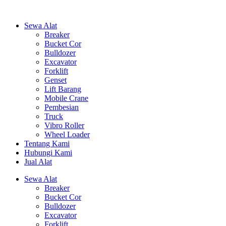
Sewa Alat
Breaker
Bucket Cor
Bulldozer
Excavator
Forklift
Genset
Lift Barang
Mobile Crane
Pembesian
Truck
Vibro Roller
Wheel Loader
Tentang Kami
Hubungi Kami
Jual Alat
Sewa Alat
Breaker
Bucket Cor
Bulldozer
Excavator
Forklift