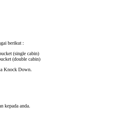
gai berikut :
cket (single cabin)
cket (double cabin)
rja Knock Down.
kan kepada anda.