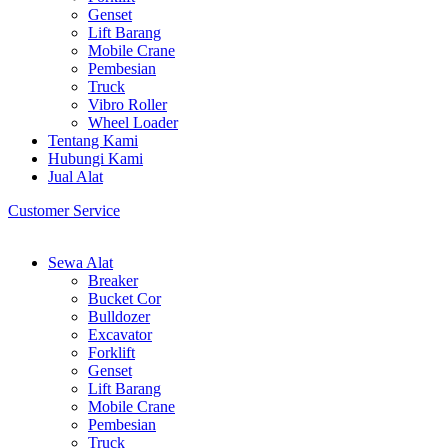
Genset
Lift Barang
Mobile Crane
Pembesian
Truck
Vibro Roller
Wheel Loader
Tentang Kami
Hubungi Kami
Jual Alat
Customer Service
Sewa Alat
Breaker
Bucket Cor
Bulldozer
Excavator
Forklift
Genset
Lift Barang
Mobile Crane
Pembesian
Truck