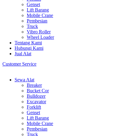
Genset
Lift Barang
Mobile Crane
Pembesian
Truck
Vibro Roller
Wheel Loader
Tentang Kami
Hubungi Kami
Jual Alat
Customer Service
Sewa Alat
Breaker
Bucket Cor
Bulldozer
Excavator
Forklift
Genset
Lift Barang
Mobile Crane
Pembesian
Truck