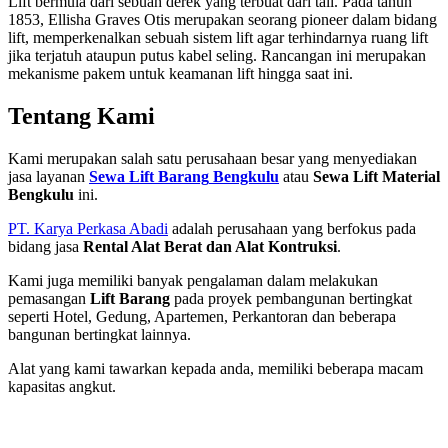
Lift bermula dari sebuah derek yang terbuat dari tali. Pada tahun
1853, Ellisha Graves Otis merupakan seorang pioneer dalam bidang
lift, memperkenalkan sebuah sistem lift agar terhindarnya ruang lift
jika terjatuh ataupun putus kabel seling. Rancangan ini merupakan
mekanisme pakem untuk keamanan lift hingga saat ini.
Tentang Kami
Kami merupakan salah satu perusahaan besar yang menyediakan
jasa layanan
Sewa Lift Barang
Bengkulu
atau
Sewa Lift Material
Bengkulu
ini.
PT. Karya Perkasa Abadi
adalah perusahaan yang berfokus pada
bidang jasa
Rental Alat Berat dan Alat Kontruksi
.
Kami juga memiliki banyak pengalaman dalam melakukan
pemasangan
Lift Barang
pada proyek pembangunan bertingkat
seperti Hotel, Gedung, Apartemen, Perkantoran dan beberapa
bangunan bertingkat lainnya.
Alat yang kami tawarkan kepada anda, memiliki beberapa macam
kapasitas angkut.