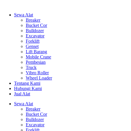
Sewa Alat
Breaker
Bucket Cor
Bulldozer
Excavator
Forklift
Genset
Lift Barang
Mobile Crane
Pembesian
Truck
Vibro Roller
Wheel Loader
Tentang Kami
Hubungi Kami
Jual Alat
Sewa Alat
Breaker
Bucket Cor
Bulldozer
Excavator
Forklift