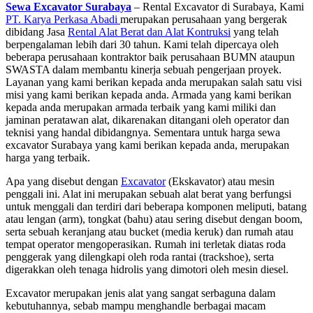
Sewa Excavator Surabaya
– Rental Excavator di Surabaya, Kami
PT. Karya Perkasa Abadi
merupakan perusahaan yang bergerak
dibidang Jasa
Rental Alat Berat dan Alat Kontruksi
yang telah
berpengalaman lebih dari 30 tahun. Kami telah dipercaya oleh
beberapa perusahaan kontraktor baik perusahaan BUMN ataupun
SWASTA dalam membantu kinerja sebuah pengerjaan proyek.
Layanan yang kami berikan kepada anda merupakan salah satu visi
misi yang kami berikan kepada anda. Armada yang kami berikan
kepada anda merupakan armada terbaik yang kami miliki dan
jaminan peratawan alat, dikarenakan ditangani oleh operator dan
teknisi yang handal dibidangnya. Sementara untuk harga sewa
excavator Surabaya yang kami berikan kepada anda, merupakan
harga yang terbaik.
Apa yang disebut dengan
Excavator
(Ekskavator) atau mesin
penggali ini. Alat ini merupakan sebuah alat berat yang berfungsi
untuk menggali dan terdiri dari beberapa komponen meliputi, batang
atau lengan (arm), tongkat (bahu) atau sering disebut dengan boom,
serta sebuah keranjang atau bucket (media keruk) dan rumah atau
tempat operator mengoperasikan. Rumah ini terletak diatas roda
penggerak yang dilengkapi oleh roda rantai (trackshoe), serta
digerakkan oleh tenaga hidrolis yang dimotori oleh mesin diesel.
Excavator merupakan jenis alat yang sangat serbaguna dalam
kebutuhannya, sebab mampu menghandle berbagai macam