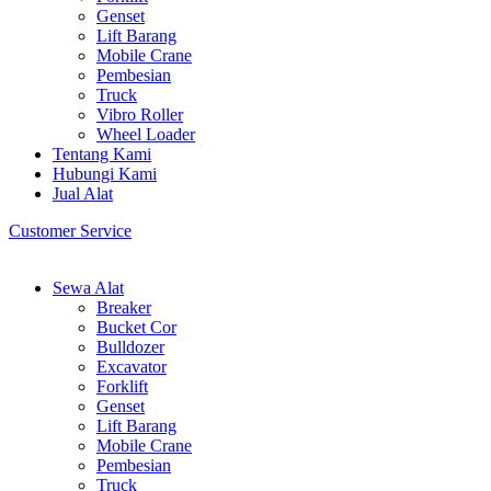
Genset
Lift Barang
Mobile Crane
Pembesian
Truck
Vibro Roller
Wheel Loader
Tentang Kami
Hubungi Kami
Jual Alat
Customer Service
Sewa Alat
Breaker
Bucket Cor
Bulldozer
Excavator
Forklift
Genset
Lift Barang
Mobile Crane
Pembesian
Truck