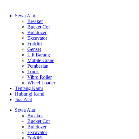
Sewa Alat
Breaker
Bucket Cor
Bulldozer
Excavator
Forklift
Genset
Lift Barang
Mobile Crane
Pembesian
Truck
Vibro Roller
Wheel Loader
Tentang Kami
Hubungi Kami
Jual Alat
Sewa Alat
Breaker
Bucket Cor
Bulldozer
Excavator
Forklift