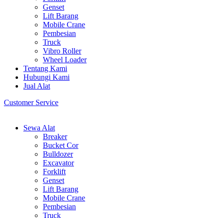
Genset
Lift Barang
Mobile Crane
Pembesian
Truck
Vibro Roller
Wheel Loader
Tentang Kami
Hubungi Kami
Jual Alat
Customer Service
Sewa Alat
Breaker
Bucket Cor
Bulldozer
Excavator
Forklift
Genset
Lift Barang
Mobile Crane
Pembesian
Truck