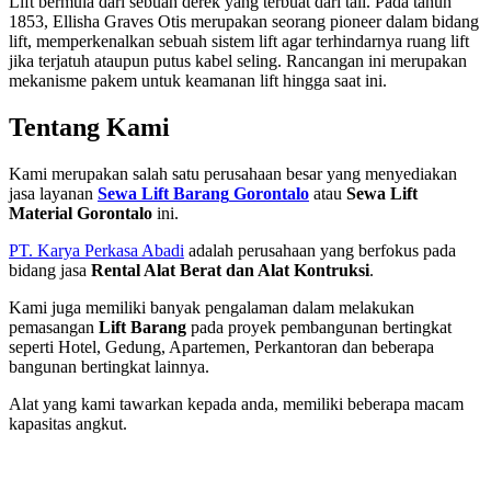
Lift bermula dari sebuah derek yang terbuat dari tali. Pada tahun
1853, Ellisha Graves Otis merupakan seorang pioneer dalam bidang
lift, memperkenalkan sebuah sistem lift agar terhindarnya ruang lift
jika terjatuh ataupun putus kabel seling. Rancangan ini merupakan
mekanisme pakem untuk keamanan lift hingga saat ini.
Tentang Kami
Kami merupakan salah satu perusahaan besar yang menyediakan
jasa layanan
Sewa Lift Barang
Gorontalo
atau
Sewa Lift
Material
Gorontalo
ini.
PT. Karya Perkasa Abadi
adalah perusahaan yang berfokus pada
bidang jasa
Rental Alat Berat dan Alat Kontruksi
.
Kami juga memiliki banyak pengalaman dalam melakukan
pemasangan
Lift Barang
pada proyek pembangunan bertingkat
seperti Hotel, Gedung, Apartemen, Perkantoran dan beberapa
bangunan bertingkat lainnya.
Alat yang kami tawarkan kepada anda, memiliki beberapa macam
kapasitas angkut.